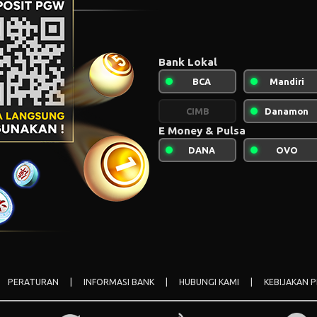
Bank Lokal
BCA
Mandiri
CIMB
Danamon
E Money & Pulsa
DANA
OVO
PERATURAN
|
INFORMASI BANK
|
HUBUNGI KAMI
|
KEBIJAKAN P