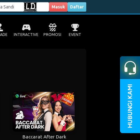
ang !!!
Dapatkan BONUS NEW MEMBER SLOT 100% ( Max Bonus 100.000 
Masuk
Daftar
ADE
INTERACTIVE
PROMOSI
EVENT
Baccarat After Dark