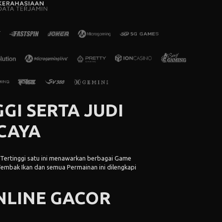
GI SERTA JUDI
CAYA
P Tertinggi satu ini menawarkan berbagai Game
 Tembak Ikan dan semua Permainan ini dilengkapi
NLINE GACOR