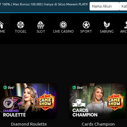
ax Bonus 100.000 ) hanya di Situs Maxwin PLATINUMSLOT. Klaim Bonus Anda Sekar
ME
TOGEL
SLOT
LIVE CASINO
SPORT
SABUNG
ARC
Diamond Roulette
Cards Champion