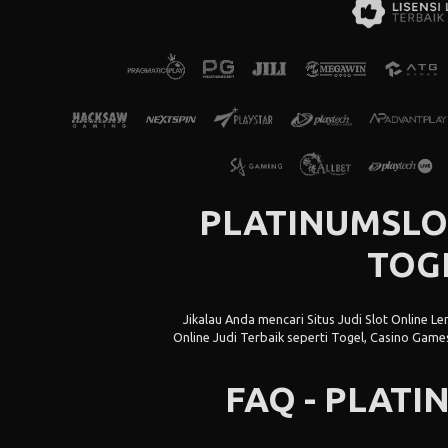
PLATINUMSLOT
TOG
Jikalau Anda mencari Situs Judi Slot Online 
Online Judi Terbaik seperti Togel, Casino Game
FAQ - PLAT