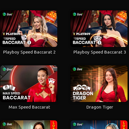
Playboy Speed Baccarat 2
Playboy Speed Baccarat 3
Max Speed Baccarat
Dragon Tiger