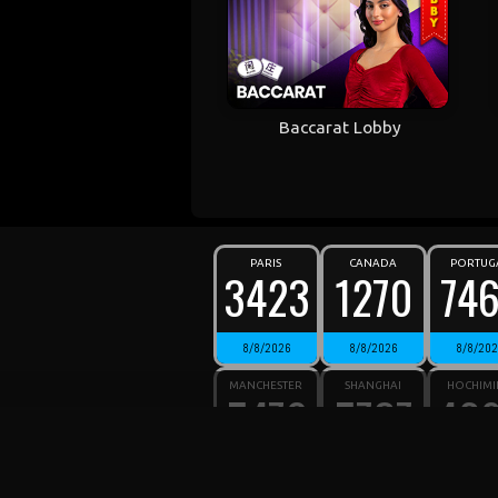
Baccarat Lobby
PARIS
CANADA
PORTUG
3423
1270
74
8/8/2026
8/8/2026
8/8/20
MANCHESTER
SHANGHAI
HOCHIM
5470
5737
46
7/8/2026
7/8/2026
7/8/20