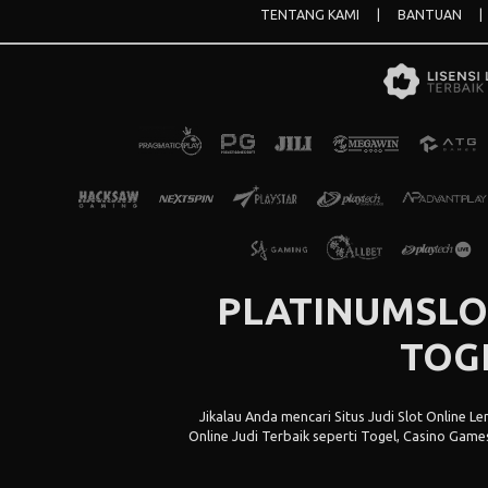
TENTANG KAMI
|
BANTUAN
|
PLATINUMSLOT
TOG
Jikalau Anda mencari Situs Judi Slot Online 
Online Judi Terbaik seperti Togel, Casino Game