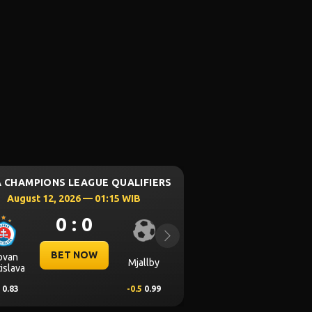
/8/2026
6/8/2026
6/8/2026
N
6
E-FOOTBALL F24 INTERNATIONAL
FRIENDLY
August 7, 2026 — 14:15 WIB
0 : 0
Next
BET NOW
e-Poland
e-Belgium
0.00
0.66
0.00
-0.90