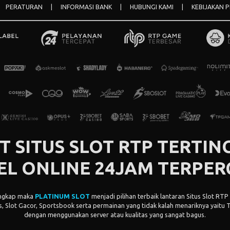
PERATURAN
|
INFORMASI BANK
|
HUBUNGI KAMI
|
KEBIJAKAN P
 SITUS SLOT RTP TERTING
EL ONLINE 24JAM TERPER
Lengkap maka
PLATINUM SLOT
menjadi pilihan terbaik lantaran Situs Slot RT
s, Slot Gacor, Sportsbook serta permainan yang tidak kalah menariknya yaitu
dengan menggunakan server atau kualitas yang sangat bagus.