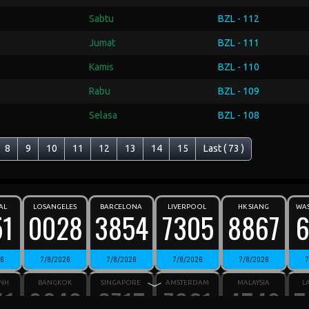
Sabtu
BZL - 112
Jumat
BZL - 111
Kamis
BZL - 110
Rabu
BZL - 109
Selasa
BZL - 108
8
9
10
11
12
13
14
15
Last ( 73 )
AL
LOSANGELES
BARCELONA
LIVERPOOL
HK SIANG
WA
51
0028
3854
7305
8867
6
26
7/8/2026
7/8/2026
7/8/2026
7/8/2026
7
INH
BANGKOK
SINGAPORE
AMSTERDAM
MALAYSIA
L
41
9248
0715
7821
4549
5