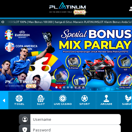
R SLOT 100% ( Max Bonus 100.000 ) hanya di Situs Maxwin PLATINUMSLOT. Klaim Bonus Anda Sekarang
TOGEL
SLOT
LIVE CASINO
SPORT
ARCADE
SABU