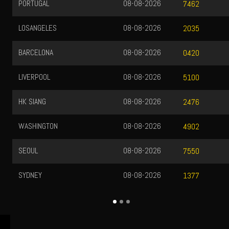
PORTUGAL
08-08-2026
7462
LOSANGELES
08-08-2026
2035
BARCELONA
08-08-2026
0420
LIVERPOOL
08-08-2026
5100
HK SIANG
08-08-2026
2476
WASHINGTON
08-08-2026
4902
SEOUL
08-08-2026
7550
SYDNEY
08-08-2026
1377