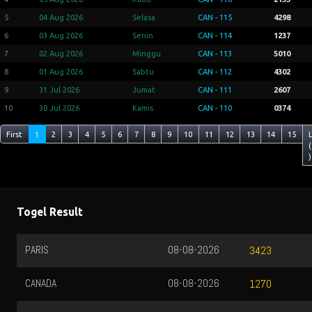
5
04 Aug 2026
Selasa
CAN - 115
4298
6
03 Aug 2026
Senin
CAN - 114
1237
7
02 Aug 2026
Minggu
CAN - 113
5010
8
01 Aug 2026
Sabtu
CAN - 112
4302
9
31 Jul 2026
Jumat
CAN - 111
2607
10
30 Jul 2026
Kamis
CAN - 110
0374
First
1
2
3
4
5
6
7
8
9
10
11
12
13
14
15
(
)
Togel Result
PARIS
08-08-2026
3423
CANADA
08-08-2026
1270