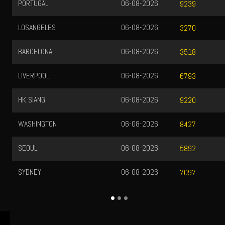
PORTUGAL
06-08-2026
9239
LOSANGELES
06-08-2026
3270
BARCELONA
06-08-2026
3518
LIVERPOOL
06-08-2026
6793
HK SIANG
06-08-2026
9220
WASHINGTON
06-08-2026
8427
SEOUL
06-08-2026
5892
SYDNEY
06-08-2026
7097