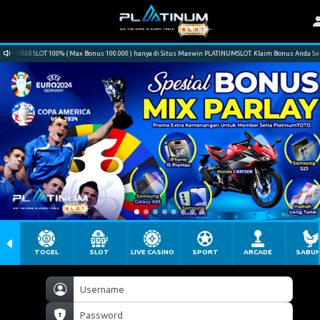
R SLOT 100% ( Max Bonus 100.000 ) hanya di Situs Maxwin PLATINUMSLOT. Klaim Bonus Anda Sekarang
TOGEL
SLOT
LIVE CASINO
SPORT
ARCADE
SABU