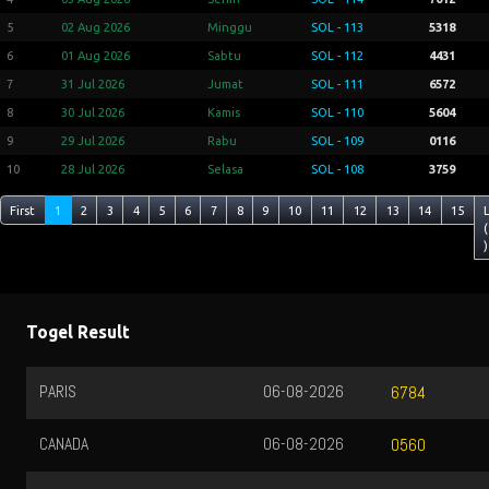
5
02 Aug 2026
Minggu
SOL - 113
5318
6
01 Aug 2026
Sabtu
SOL - 112
4431
7
31 Jul 2026
Jumat
SOL - 111
6572
8
30 Jul 2026
Kamis
SOL - 110
5604
9
29 Jul 2026
Rabu
SOL - 109
0116
10
28 Jul 2026
Selasa
SOL - 108
3759
First
1
2
3
4
5
6
7
8
9
10
11
12
13
14
15
(
)
Togel Result
PARIS
06-08-2026
6784
CANADA
06-08-2026
0560