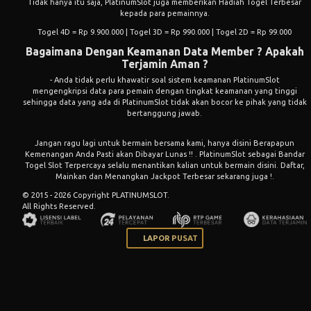
Tidak hanya itu saja, PlatinumSlot juga memberikan Hadiah Togel Terbesar
kepada para pemainnya.
Togel 4D = Rp 9.900.000 | Togel 3D = Rp 990.000 | Togel 2D = Rp 99.000
Bagaimana Dengan Keamanan Data Member ? Apakah
Terjamin Aman ?
- Anda tidak perlu khawatir soal sistem keamanan PlatinumSlot
mengengkripsi data para pemain dengan tingkat keamanan yang tinggi
sehingga data yang ada di PlatinumSlot tidak akan bocor ke pihak yang tidak
bertanggung jawab.
Jangan ragu lagi untuk bermain bersama kami, hanya disini Berapapun
Kemenangan Anda Pasti akan Dibayar Lunas !! . PlatinumSlot sebagai Bandar
Togel Slot Terpercaya selalu menantikan kalian untuk bermain disini. Daftar,
Mainkan dan Menangkan Jackpot Terbesar sekarang juga !.
© 2015 - 2026 Copyright PLATINUMSLOT.
All Rights Reserved.
LAPOR PUSAT