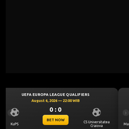
UEFA EUROPA LEAGUE QUALIFIERS
August 6, 2026 — 22:59 WIB
0 : 0
Previous
Ne
BET NOW
ersitatea
Maccabi Tel Aviv (n)
CSKA So
iova