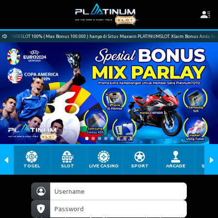
100% ( Max Bonus 100.000 ) hanya di Situs Maxwin PLATINUMSLOT. Klaim Bonus Anda Sekarang !!!
TOGEL
SLOT
LIVE CASINO
SPORT
ARCADE
SABU