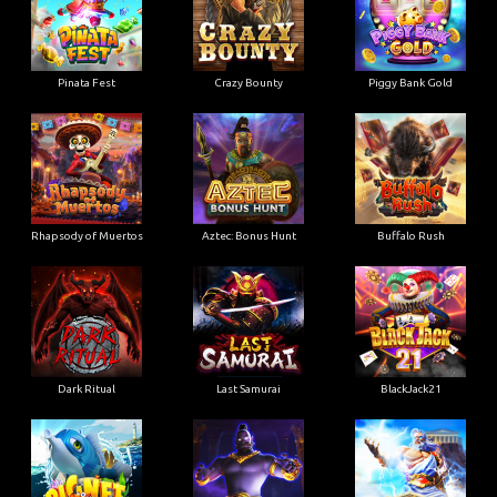
Pinata Fest
Crazy Bounty
Piggy Bank Gold
Rhapsody of Muertos
Aztec: Bonus Hunt
Buffalo Rush
Dark Ritual
Last Samurai
BlackJack21