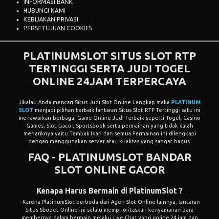
INFORMASI BANK
HUBUNGI KAMI
KEBIJAKAN PRIVASI
PERSETUJUAN COOKIES
PLATINUMSLOT SITUS SLOT RTP
TERTINGGI SERTA JUDI TOGEL
ONLINE 24JAM TERPERCAYA
Jikalau Anda mencari Situs Judi Slot Online Lengkap maka
PLATINUM
SLOT
menjadi pilihan terbaik lantaran Situs Slot RTP Tertinggi satu ini
menawarkan berbagai Game Online Judi Terbaik seperti Togel, Casino
Games, Slot Gacor, Sportsbook serta permainan yang tidak kalah
menariknya yaitu Tembak Ikan dan semua Permainan ini dilengkapi
dengan menggunakan server atau kualitas yang sangat bagus.
FAQ - PLATINUMSLOT BANDAR
SLOT ONLINE GACOR
Kenapa Harus Bermain di PlatinumSlot ?
- Karena PlatinumSlot berbeda dari Agen Slot Online lainnya, lantaran
Situs Sbobet Online ini selalu memprioritaskan kenyamanan para
membernya dalam bermain melalui Live Chat yang online 24 jam dan